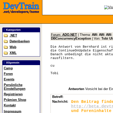
Kategorien
Forum:
ADO.NET
| Thema:
AW: AW: AW: 
.NET
DBConcurrencyException
| Von:
Tobi U
Datenbanken
Die Antwort von Bernhard ist ri
Web
die ContinueOnUpdate Eigenschaf
XML
Danach unbedingt die nicht aktu
rausfiltern.
Allgemein
cu
Camp
Tobi
Foren
Events
Persönliche
Einstellungen
Antworten
Vorsicht bei der Ei
Registrieren
Betreff:
Prämien Shop
Nachricht:
Den Beitrag find
Kontakt
http://beta.devt
und Foreninhalte
Impressum