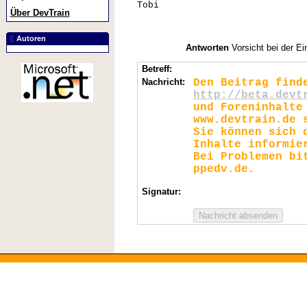
Tobi
Über DevTrain
Autoren
Antworten
Vorsicht bei der Ei
Betreff:
Nachricht:
Den Beitrag find
http://beta.devt
und Foreninhalte
www.devtrain.de 
Sie können sich 
Inhalte informie
Bei Problemen bi
ppedv.de.
Signatur: