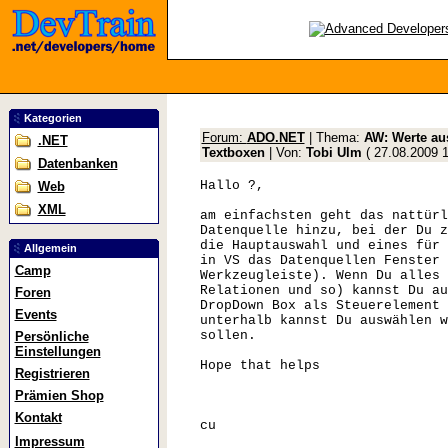
Kategorien
Forum:
ADO.NET
| Thema:
AW: Werte au
.NET
Textboxen
| Von:
Tobi Ulm
(
27.08.2009 
Datenbanken
Hallo ?,
Web
XML
am einfachsten geht das nattürl
Datenquelle hinzu, bei der Du z
die Hauptauswahl und eines für 
Allgemein
in VS das Datenquellen Fenster 
Camp
Werkzeugleiste). Wenn Du alles 
Relationen und so) kannst Du au
Foren
DropDown Box als Steuerelement 
Events
unterhalb kannst Du auswählen w
sollen.
Persönliche
Einstellungen
Hope that helps
Registrieren
Prämien Shop
Kontakt
cu
Impressum