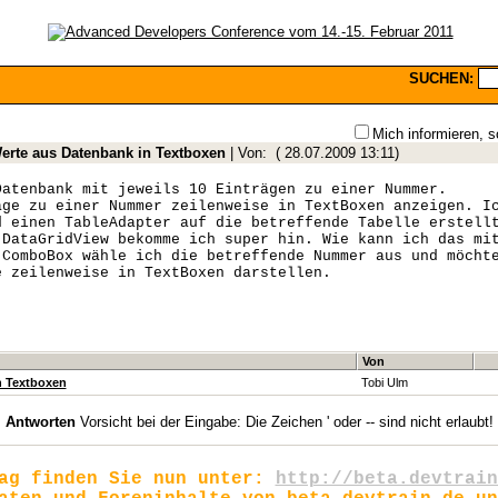
SUCHEN:
Mich informieren, s
erte aus Datenbank in Textboxen
| Von:
(
28.07.2009 13:11
)
Datenbank mit jeweils 10 Einträgen zu einer Nummer.
äge zu einer Nummer zeilenweise in TextBoxen anzeigen. I
d einen TableAdapter auf die betreffende Tabelle erstell
 DataGridView bekomme ich super hin. Wie kann ich das mi
 ComboBox wähle ich die betreffende Nummer aus und möcht
e zeilenweise in TextBoxen darstellen.
Von
n Textboxen
Tobi Ulm
Antworten
Vorsicht bei der Eingabe: Die Zeichen ' oder -- sind nicht erlaubt!
rag finden Sie nun unter:
http://beta.devtrain