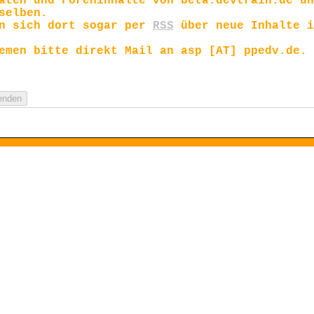
aten und Foreninhalte von beta.devtrain.de un
selben.
en sich dort sogar per
RSS
über neue Inhalte i
emen bitte direkt Mail an asp [AT] ppedv.de.