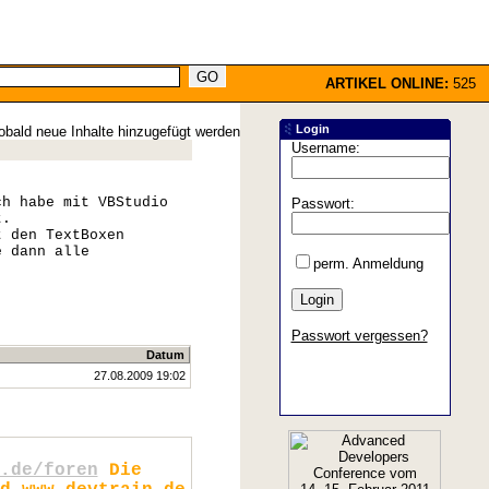
ARTIKEL ONLINE:
525
Login
obald neue Inhalte hinzugefügt werden
Username:
ch habe mit VBStudio
Passwort:
t.
t den TextBoxen
e dann alle
perm. Anmeldung
Passwort vergessen?
Datum
27.08.2009 19:02
.de/foren
Die