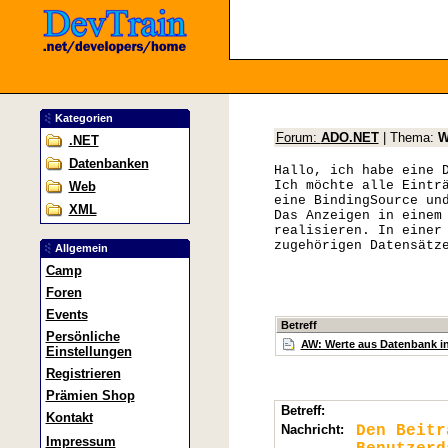
Kategorien
Forum:
ADO.NET
| Thema:
W
.NET
Datenbanken
Hallo, ich habe eine 
Ich möchte alle Eintr
Web
eine BindingSource un
XML
Das Anzeigen in einem
realisieren. In einer
zugehörigen Datensätz
Allgemein
Camp
Foren
Events
Betreff
Persönliche
AW: Werte aus Datenbank i
Einstellungen
Registrieren
Prämien Shop
Betreff:
Kontakt
Nachricht:
Den Beit
Impressum