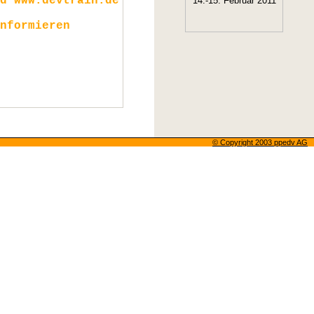
d www.devtrain.de
nformieren
© Copyright 2003 ppedv AG