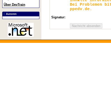
Inhalte informie
Bei Problemen bi
Über DevTrain
ppedv.de.
Autoren
Signatur: