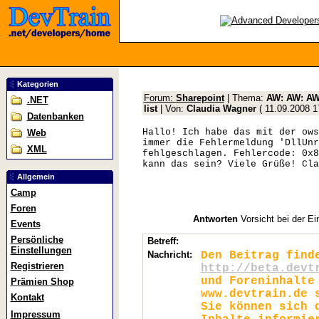
Kategorien
Forum:
Sharepoint
| Thema:
AW: AW: AW:
.NET
list
| Von:
Claudia Wagner
(
11.09.2008 1
Datenbanken
Hallo! Ich habe das mit der ows
Web
immer die Fehlermeldung 'DllUnr
XML
fehlgeschlagen. Fehlercode: 0x8
kann das sein? Viele Grüße! Cla
Allgemein
Camp
Foren
Antworten
Vorsicht bei der Ei
Events
Persönliche
Betreff:
Einstellungen
Nachricht:
Den Beitrag find
Registrieren
http://beta.devt
und Foreninhalte
Prämien Shop
www.devtrain.de 
Kontakt
Sie können sich 
Impressum