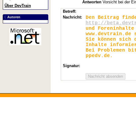
Antworten
Vorsicht bei der Ei
Über DevTrain
Betreff:
Nachricht:
Den Beitrag find
Autoren
http://beta.devt
und Foreninhalte
www.devtrain.de 
Sie können sich 
Inhalte informie
Bei Problemen bi
ppedv.de.
Signatur: