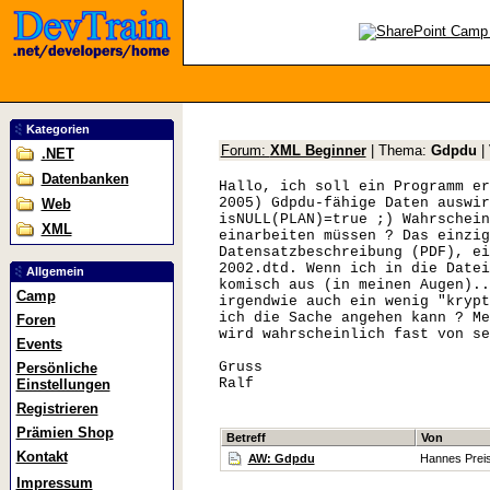
Kategorien
Forum:
XML Beginner
| Thema:
Gdpdu
|
.NET
Datenbanken
Hallo, ich soll ein Programm er
2005) Gdpdu-fähige Daten auswir
Web
isNULL(PLAN)=true ;) Wahrschein
XML
einarbeiten müssen ? Das einzig
Datensatzbeschreibung (PDF), ei
2002.dtd. Wenn ich in die Datei
Allgemein
komisch aus (in meinen Augen)..
Camp
irgendwie auch ein wenig "krypt
ich die Sache angehen kann ? Me
Foren
wird wahrscheinlich fast von se
Events
Gruss
Persönliche
Ralf
Einstellungen
Registrieren
Prämien Shop
Betreff
Von
Kontakt
AW: Gdpdu
Hannes Prei
Impressum