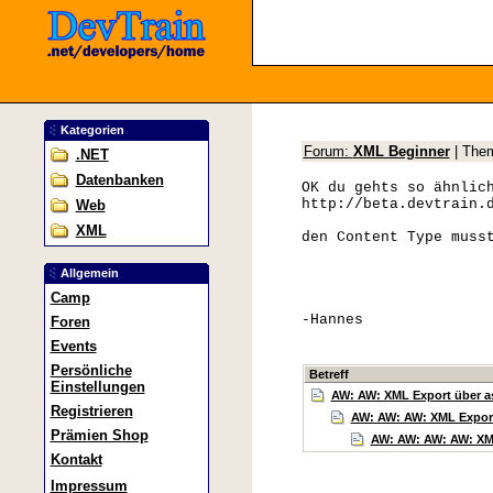
Kategorien
Forum:
XML Beginner
| The
.NET
Datenbanken
OK du gehts so ähnlic
http://beta.devtrain.
Web
XML
den Content Type muss
Allgemein
Camp
-Hannes
Foren
Events
Persönliche
Betreff
Einstellungen
AW: AW: XML Export über 
Registrieren
AW: AW: AW: XML Expor
Prämien Shop
AW: AW: AW: AW: XML
Kontakt
Impressum