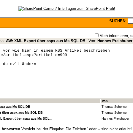
SUCHEN:
Mich informieren, s
ma:
AW: XML Export über aspx aus Ms SQL DB
| Von:
Hannes Preishuber
h vor wie hier in einem RSS Artikel beschrieben
de/artikel.aspx?artikelid=999
t du evlt ändern
Von
aspx aus Ms SQL DB
Thomas Scherner
t über aspx aus Ms SQL DB
Thomas Scherner
 Export über aspx aus Ms SQL...
Hannes Preishuber
Antworten
Vorsicht bei der Eingabe: Die Zeichen ' oder -- sind nicht erlaubt!