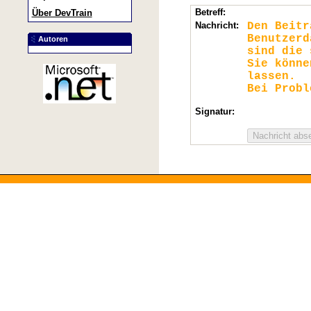
Betreff:
Über DevTrain
Nachricht:
Den Beit
Benutzerd
Autoren
sind die 
Sie könn
lassen.
Bei Probl
Signatur: