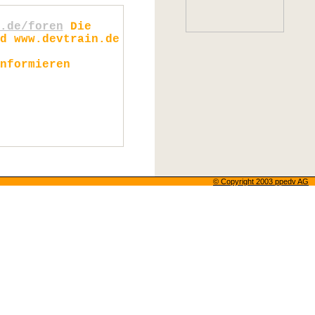
.de/foren
Die
d www.devtrain.de
nformieren
© Copyright 2003 ppedv AG