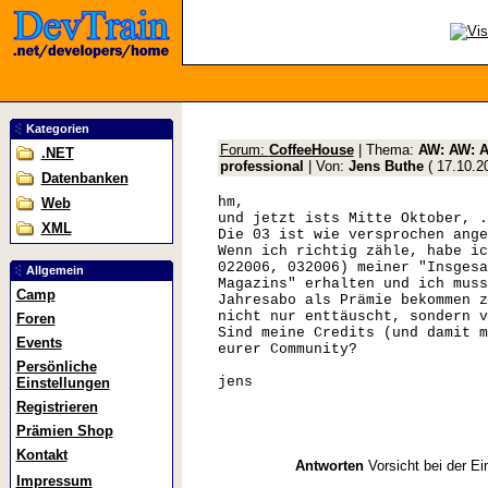
Kategorien
Forum:
CoffeeHouse
| Thema:
AW: AW: 
.NET
professional
| Von:
Jens Buthe
(
17.10.2
Datenbanken
hm,
Web
und jetzt ists Mitte Oktober, .
XML
Die 03 ist wie versprochen ange
Wenn ich richtig zähle, habe ic
022006, 032006) meiner "Insgesa
Allgemein
Magazins" erhalten und ich muss
Camp
Jahresabo als Prämie bekommen z
nicht nur enttäuscht, sondern v
Foren
Sind meine Credits (und damit m
Events
eurer Community?
Persönliche
jens
Einstellungen
Registrieren
Prämien Shop
Kontakt
Antworten
Vorsicht bei der Ei
Impressum