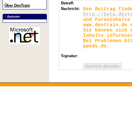
Betreff:
Über DevTrain
Nachricht:
Den Beitrag find
http://beta.devt
Autoren
und Foreninhalte
www.devtrain.de 
Sie können sich 
Inhalte informie
Bei Problemen bi
ppedv.de.
Signatur: