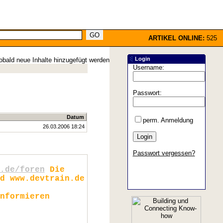
ARTIKEL ONLINE:
525
Login
obald neue Inhalte hinzugefügt werden
Username:
Passwort:
Datum
perm. Anmeldung
26.03.2006 18:24
Passwort vergessen?
.de/foren
Die
d www.devtrain.de
nformieren