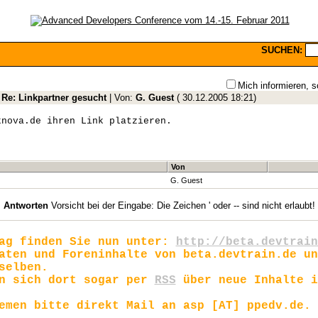
SUCHEN:
Mich informieren, s
:
Re: Linkpartner gesucht
| Von:
G. Guest
(
30.12.2005 18:21
)
knova.de ihren Link platzieren.
Von
G. Guest
Antworten
Vorsicht bei der Eingabe: Die Zeichen ' oder -- sind nicht erlaubt!
rag finden Sie nun unter:
http://beta.devtrain
aten und Foreninhalte von beta.devtrain.de un
selben.
en sich dort sogar per
RSS
über neue Inhalte i
emen bitte direkt Mail an asp [AT] ppedv.de.