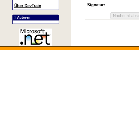
Signatur:
Über DevTrain
Autoren