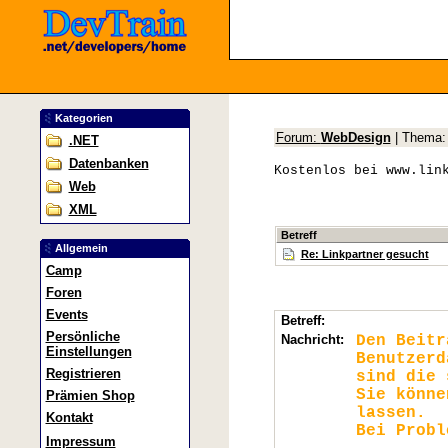
Kategorien
Forum:
WebDesign
| Thema
.NET
Datenbanken
Kostenlos bei www.lin
Web
XML
Betreff
Allgemein
Re: Linkpartner gesucht
Camp
Foren
Events
Betreff:
Persönliche
Nachricht:
Den Beit
Einstellungen
Benutzerd
Registrieren
sind die 
Sie könn
Prämien Shop
lassen.
Kontakt
Bei Probl
Impressum