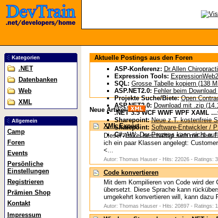
Aktuelle Postings aus den Foren
Kategorien
.NET
ASP-Konferenz:
Dr.Allen Chiropract
Expression Tools:
ExpressionWeb2 
Datenbanken
SQL:
Grosse Tabelle kopiern (138 Mi
Web
ASP.NET2.0:
Fehler beim Download g
Projekte Suche/Biete:
Open Contract
XML
ASP.NET2.0:
Download mit .zip (14.
Neue Artikel:
.NET 3.5 WCF WWF WPF XAML ...
Sharepoint:
Neue z.T. kostenfreie S
Allgemein
XML Export
Sharepoint:
Software-Entwickler / P
Camp
C#:
AW: Der Prozess kann nicht auf.
Dieser Artikel beschäftigt sich mit de
Foren
ich ein paar Klassen angelegt: Customer
<...
Events
Autor: Thomas Hauser - Hits: 22026 - Ratings: 3
Persönliche
Einstellungen
Code konvertieren
Registrieren
Mit dem Kompilieren von Code wird der 
übersetzt. Diese Sprache kann rückübe
Prämien Shop
umgekehrt konvertieren will, kann dazu R
Kontakt
Autor: Thomas Hauser - Hits: 20897 - Ratings: 1
Impressum