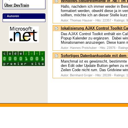
Windows-Steuerelemente in .NET im 
Über DevTrain
Hallo, nachdem ich immer wieder in Bei
formatiert werden, obwohl diese ja in v
sollten, möchte ich an dieser Stelle kurz
Autoren
Autor: Thomas Hauser - Hits: 22357 - Ratings: 9
lokalisierung AJAX Control Toolkit C
Das AJAX Control Toolkit enthält ein Ca
Popup Kalender zu ergänzen. Dabei wir
Monatsnamen anzuzeigen. Diese kann man
Autor: Hannes Preishuber - Hits: 23976 - Rating
Sofortiges Datenbankupdate mit dem 
Manchmal ist es gewünscht, bestimmte 
den Edit oder Update Button gehen zu
Zeilen Code nicht rum. Das Gridview wird
Autor: Bernhard Grojer - Hits: 28199 - Ratings: 