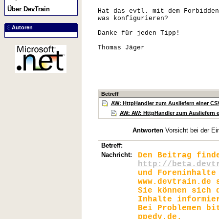
Über DevTrain
Hat das evtl. mit dem Forbidden
was konfigurieren?
Autoren
Danke für jeden Tipp!
Thomas Jäger
Betreff
AW: HttpHandler zum Ausliefern einer CSV-
AW: AW: HttpHandler zum Ausliefern ei
Antworten
Vorsicht bei der Ei
Betreff:
Nachricht:
Den Beitrag find
http://beta.devt
und Foreninhalte
www.devtrain.de 
Sie können sich 
Inhalte informie
Bei Problemen bi
ppedv.de.