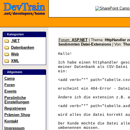
Kategorien
Forum:
ASP.NET
| Thema:
HttpHandler z
.NET
bestimmten Datei-Extensions
| Von:
Tho
Datenbanken
Hallo!
Web
XML
Ich habe einen httphandler gesc
meiner Datenbank als CSV-Datei 
ein:
Allgemein
Camp
<add verb="*" path="tabelle.csv
Foren
erscheint ein 404-Error - Datei
Events
Ändere ich die extension z.B. a
Persönliche
Einstellungen
<add verb="*" path="tabelle.axd
Registrieren
wird alles die datei korrekt au
Prämien Shop
Kontakt
Der Kunde möchte die Datei alle
umbenennen müssen.
Impressum