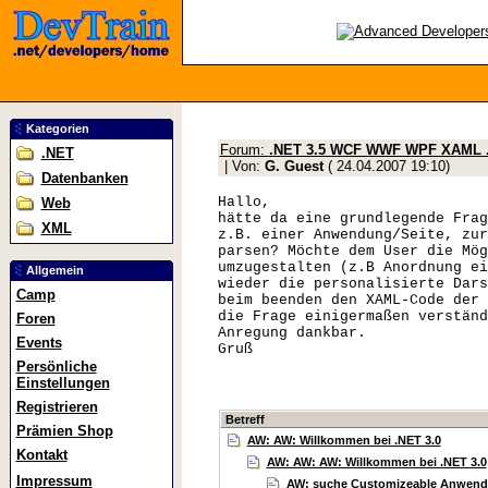
Kategorien
Forum:
.NET 3.5 WCF WWF WPF XAML .
.NET
| Von:
G. Guest
(
24.04.2007 19:10
)
Datenbanken
Hallo,
Web
hätte da eine grundlegende Frag
XML
z.B. einer Anwendung/Seite, zur
parsen? Möchte dem User die Mög
umzugestalten (z.B Anordnung ei
Allgemein
wieder die personalisierte Dars
Camp
beim beenden den XAML-Code der 
die Frage einigermaßen verständ
Foren
Anregung dankbar.
Events
Gruß
Persönliche
Einstellungen
Registrieren
Betreff
Prämien Shop
AW: AW: Willkommen bei .NET 3.0
Kontakt
AW: AW: AW: Willkommen bei .NET 3.0
Impressum
AW: suche Customizeable Anwen