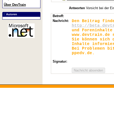
Über DevTrain
Antworten
Vorsicht bei der Ei
Autoren
Betreff:
Nachricht:
Den Beitrag find
http://beta.devt
und Foreninhalte
www.devtrain.de 
Sie können sich 
Inhalte informie
Bei Problemen bi
ppedv.de.
Signatur: