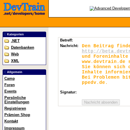
Kategorien
Betreff:
.NET
Nachricht:
Den Beitrag find
Datenbanken
http://beta.devt
Web
und Foreninhalte
XML
www.devtrain.de 
Sie können sich 
Inhalte informie
Allgemein
Bei Problemen bi
Camp
ppedv.de.
Foren
Events
Signatur:
Persönliche
Einstellungen
Registrieren
Prämien Shop
Kontakt
Impressum