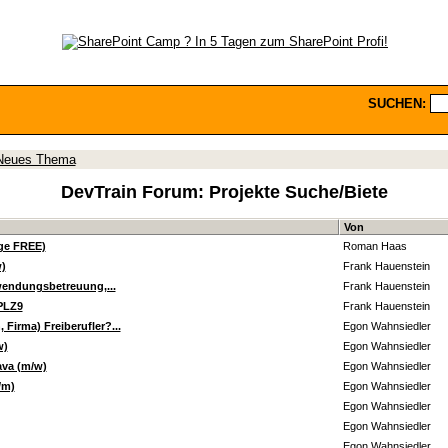
SUCHEN:
Neues Thema
DevTrain Forum:
Projekte Suche/Biete
Von
rge FREE)
Roman Haas
)
Frank Hauenstein
nwendungsbetreuung,...
Frank Hauenstein
 PLZ9
Frank Hauenstein
Firma) Freiberufler?...
Egon Wahnsiedler
w)
Egon Wahnsiedler
ava (m/w)
Egon Wahnsiedler
/m)
Egon Wahnsiedler
Egon Wahnsiedler
Egon Wahnsiedler
Egon Wahnsiedler