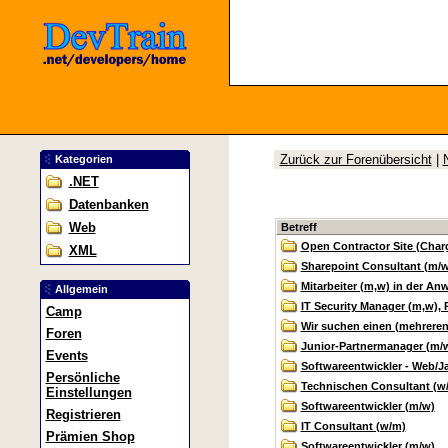
Zurück zur Forenübersicht
|
Kategorien
.NET
Datenbanken
Web
Betreff
Open Contractor Site (Cha
XML
Sharepoint Consultant (m/w
Mitarbeiter (m,w) in der A
Allgemein
IT Security Manager (m,w),
Camp
Wir suchen einen (mehreren, 
Foren
Junior-Partnermanager (m/
Events
Softwareentwickler - Web/J
Persönliche
Technischen Consultant (w
Einstellungen
Softwareentwickler (m/w)
Registrieren
IT Consultant (w/m)
Prämien Shop
Softwareentwickler (m/w)