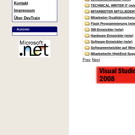
Kontakt
TECHNICAL WRITER IT (m/
Impressum
MITARBEITER MITGLIEDER
Mitarbeiter Qualitätssicher
Über DevTrain
Flash Programmierung (m/
Autoren
SW-Entwickler (m/w)
Hardware-Entwickler (m/w)
Software-Entwickler (m/w)
Softwareentwickler auf Wi
Mitarbeiter/in HighEnd-Sup
Prev
Next